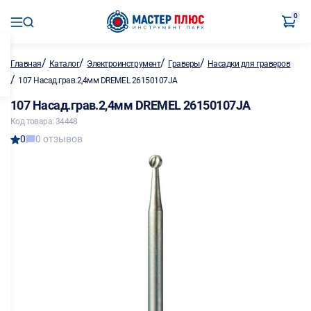
0
/
/
/
/
Главная
Каталог
Электроинструмент
Граверы
Насадки для граверов
/
107 Насад.грав.2,4мм DREMEL 26150107JA
107 Насад.грав.2,4мм DREMEL 26150107JA
Код товара: 34448
0
0 отзывов