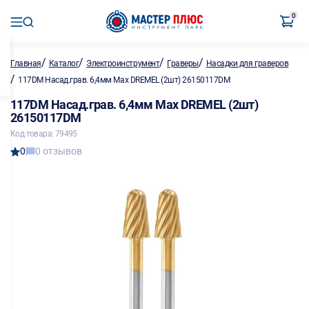
0
/
/
/
/
Главная
Каталог
Электроинструмент
Граверы
Насадки для граверов
/
117DM Насад.грав. 6,4мм Max DREMEL (2шт) 26150117DM
117DM Насад.грав. 6,4мм Max DREMEL (2шт)
26150117DM
Код товара: 79495
0
0 отзывов