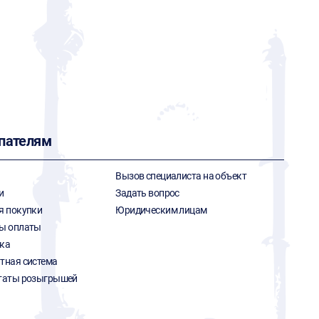
пателям
Вызов специалиста на объект
и
Задать вопрос
я покупки
Юридическим лицам
ы оплаты
ка
тная система
таты розыгрышей