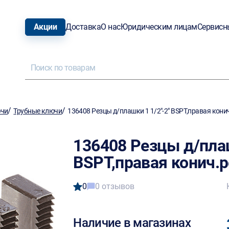
Акции
Доставка
О нас
Юридическим лицам
Сервисн
/
/
ючи
Трубные ключи
136408 Резцы д/плашки 1 1/2"-2" BSPT,правая кони
136408 Резцы д/плаш
BSPT,правая конич.
0
0 отзывов
Наличие в магазинах