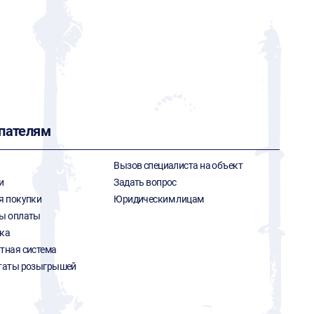
пателям
Вызов специалиста на объект
и
Задать вопрос
я покупки
Юридическим лицам
ы оплаты
ка
тная система
таты розыгрышей