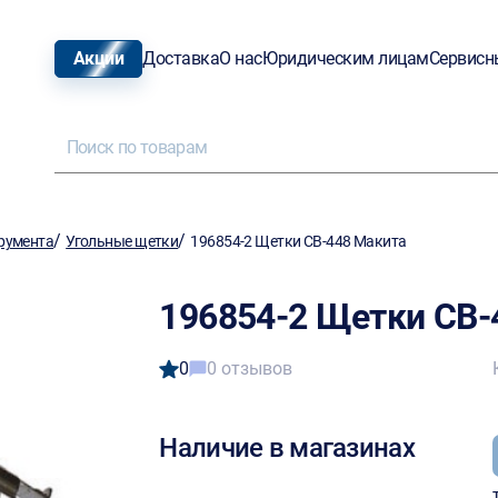
Акции
Доставка
О нас
Юридическим лицам
Сервисн
/
/
румента
Угольные щетки
196854-2 Щетки СВ-448 Макита
196854-2 Щетки СВ-
0
0 отзывов
Наличие в магазинах