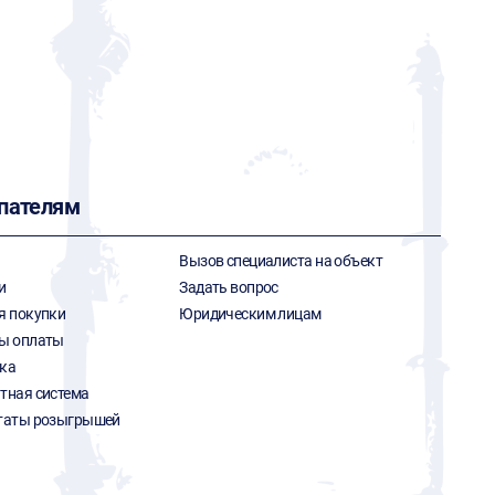
пателям
Вызов специалиста на объект
и
Задать вопрос
я покупки
Юридическим лицам
ы оплаты
ка
тная система
таты розыгрышей