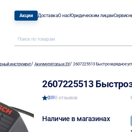
Акции
Доставка
О нас
Юридическим лицам
Сервисн
/
/
рный инструмент
Аккумуляторы и ЗУ
2607225513 Быстрозарядное ус
2607225513 Быстроз
0
0 отзывов
Наличие в магазинах