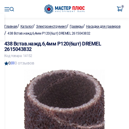
0
/
/
/
/
Главная
Каталог
Электроинструмент
Граверы
Насадки для граверов
/
438 Встав.нажд.6,4мм P120(6шт) DREMEL 2615043832
438 Встав.нажд.6,4мм P120(6шт) DREMEL
2615043832
Код товара: 14152
0
0 отзывов