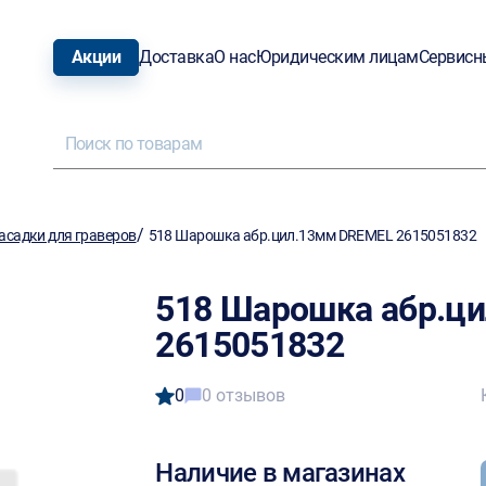
Акции
Доставка
О нас
Юридическим лицам
Сервисн
/
асадки для граверов
518 Шарошка абр.цил.13мм DREMEL 2615051832
518 Шарошка абр.ц
2615051832
0
0 отзывов
Наличие в магазинах