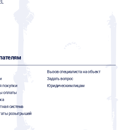
EL
пателям
Вызов специалиста на объект
и
Задать вопрос
я покупки
Юридическим лицам
ы оплаты
ка
тная система
таты розыгрышей