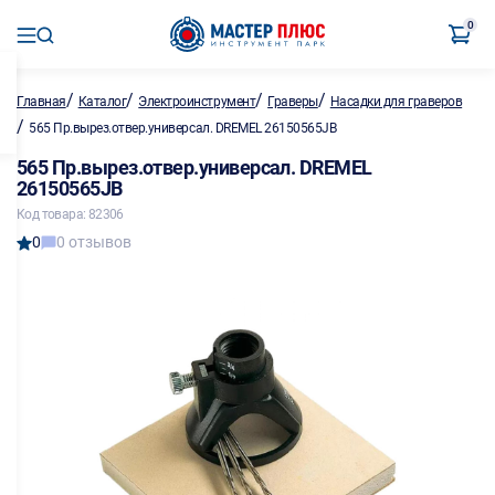
0
/
/
/
/
Главная
Каталог
Электроинструмент
Граверы
Насадки для граверов
/
565 Пр.вырез.отвер.универсал. DREMEL 26150565JB
565 Пр.вырез.отвер.универсал. DREMEL
26150565JB
Код товара: 82306
0
0 отзывов