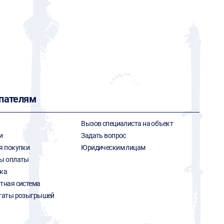
пателям
Вызов специалиста на объект
и
Задать вопрос
я покупки
Юридическим лицам
ы оплаты
ка
тная система
таты розыгрышей