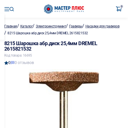
0
/
/
/
/
Главная
Каталог
Электроинструмент
Граверы
Насадки для граверов
/
8215 Шарошка абр.диск 25,4мм DREMEL 2615821532
8215 Шарошка абр.диск 25,4мм DREMEL
2615821532
Код товара: 16695
0
0 отзывов