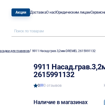
Акции
Доставка
О нас
Юридическим лицам
Сервисн
/
асадки для граверов
9911 Насад.грав.3,2мм DREMEL 2615991132
9911 Насад.грав.3,
2615991132
0
0 отзывов
Наличие в магазинах