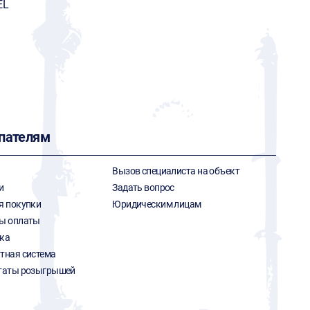
EL
пателям
Вызов специалиста на объект
и
Задать вопрос
я покупки
Юридическим лицам
ы оплаты
ка
тная система
таты розыгрышей