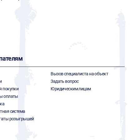
пателям
Вызов специалиста на объект
и
Задать вопрос
я покупки
Юридическим лицам
ы оплаты
ка
тная система
таты розыгрышей