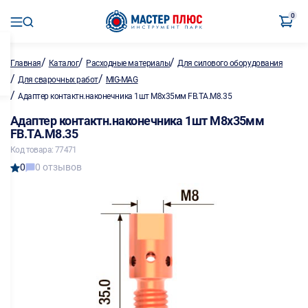
0
/
/
/
Главная
Каталог
Расходные материалы
Для силового оборудования
/
/
Для сварочных работ
MIG-MAG
/
Адаптер контактн.наконечника 1шт M8х35мм FB.TA.M8.35
Адаптер контактн.наконечника 1шт M8х35мм
FB.TA.M8.35
Код товара: 77471
0
0 отзывов