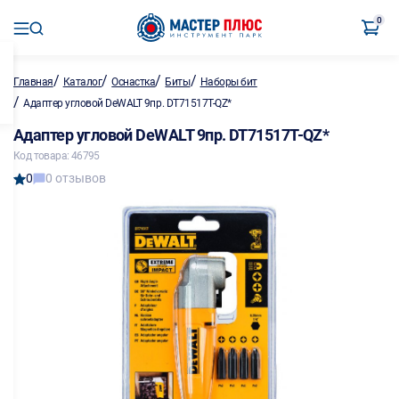
0
/
/
/
/
Главная
Каталог
Оснастка
Биты
Наборы бит
/
Адаптер угловой DeWALT 9пр. DT71517T-QZ*
Адаптер угловой DeWALT 9пр. DT71517T-QZ*
Код товара: 46795
0
0 отзывов