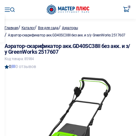
0
/
/
/
Главная
Каталог
Все для сада
Аэраторы
/
Аэратор-скарификатор акк.GD40SC38II без акк. и з/у GreenWorks 2517607
Аэратор-скарификатор акк.GD40SC38II без акк. и з/
у GreenWorks 2517607
Код товара: 85984
0
0 отзывов