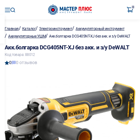
0
/
/
/
Главная
Каталог
Электроинструмент
Аккумуляторный инструмент
/
/
Аккумуляторные УШМ
Акк.болгарка DCG405NT-XJ без акк. и з/у DeWALT
Акк.болгарка DCG405NT-XJ без акк. и з/у DeWALT
Код товара: 88012
0
0 отзывов