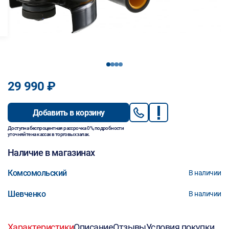
1
2
3
4
29 990 ₽
Добавить в корзину
Доступна беспроцентная рассрочка 0%, подробности
уточняйте на кассах в торговых залах.
Наличие в магазинах
Комсомольский
В наличии
Шевченко
В наличии
Характеристики
Описание
Отзывы
Условия покупки