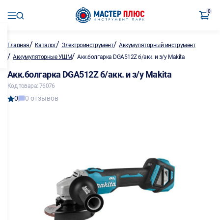
0
/
/
/
Главная
Каталог
Электроинструмент
Аккумуляторный инструмент
/
/
Аккумуляторные УШМ
Акк.болгарка DGA512Z б/акк. и з/у Makita
Акк.болгарка DGA512Z б/акк. и з/у Makita
Код товара: 76076
0
0 отзывов