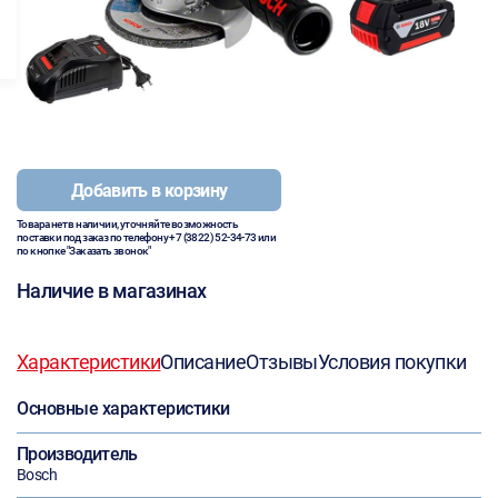
Добавить в корзину
Товара нет в наличии, уточняйте возможность
поставки под заказ по телефону
+7 (3822) 52-34-73
или
по кнопке "Заказать звонок"
Наличие в магазинах
Характеристики
Описание
Отзывы
Условия покупки
Основные характеристики
Производитель
Bosch