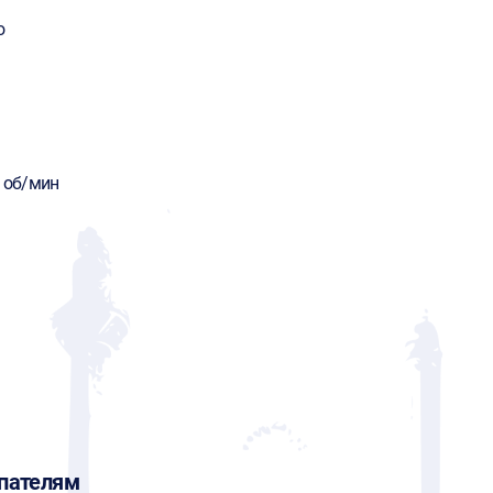
o
0 об/мин
пателям