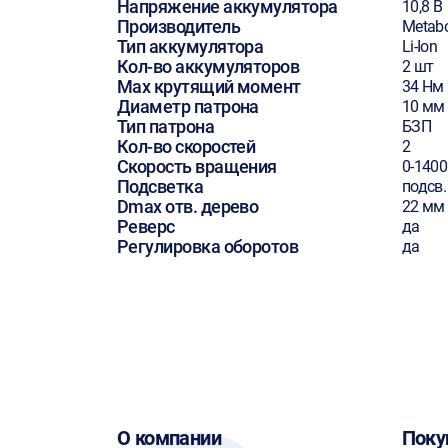
Напряжение аккумулятора
10,8 В
Производитель
Metab
Тип аккумулятора
Li-Ion
Кол-во аккумуляторов
2 шт
Max крутящий момент
34 Нм
Диаметр патрона
10 мм
Тип патрона
БЗП
Кол-во скоростей
2
Скорость вращения
0-140
Подсветка
подсв.
Dmax отв. дерево
22 мм
Реверс
да
Регулировка оборотов
да
О компании
Поку