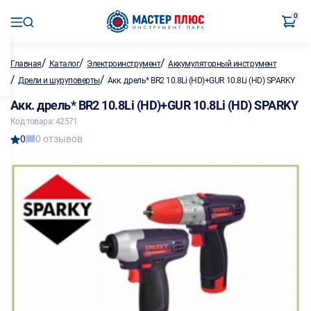
0
/
/
/
Главная
Каталог
Электроинструмент
Аккумуляторный инструмент
/
/
Дрели и шуруповерты
Акк. дрель* BR2 10.8Li (HD)+GUR 10.8Li (HD) SPARKY
Акк. дрель* BR2 10.8Li (HD)+GUR 10.8Li (HD) SPARKY
Код товара: 42571
0
0 отзывов