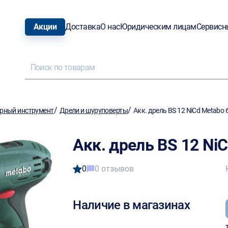
Акции
Доставка
О нас
Юридическим лицам
Сервисн
/
/
рный инструмент
Дрели и шуруповерты
Акк. дрель BS 12 NiCd Metabo
Акк. дрель BS 12 Ni
0
0 отзывов
Наличие в магазинах