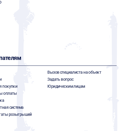
o
пателям
Вызов специалиста на объект
и
Задать вопрос
я покупки
Юридическим лицам
ы оплаты
ка
тная система
таты розыгрышей