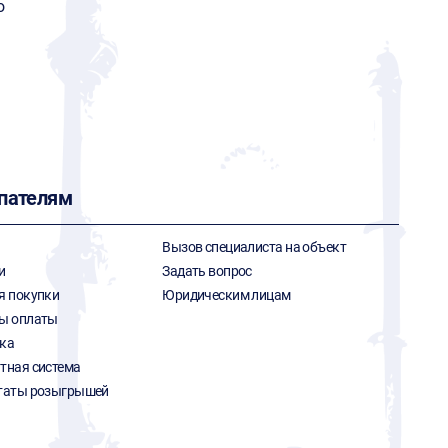
o
пателям
Вызов специалиста на объект
и
Задать вопрос
я покупки
Юридическим лицам
ы оплаты
ка
тная система
таты розыгрышей