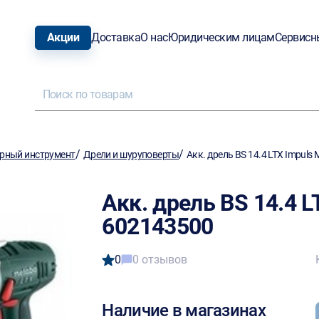
Акции
Доставка
О нас
Юридическим лицам
Сервисн
/
/
рный инструмент
Дрели и шуруповерты
Акк. дрель BS 14.4 LTX Impuls
Акк. дрель BS 14.4 L
602143500
0
0 отзывов
Наличие в магазинах