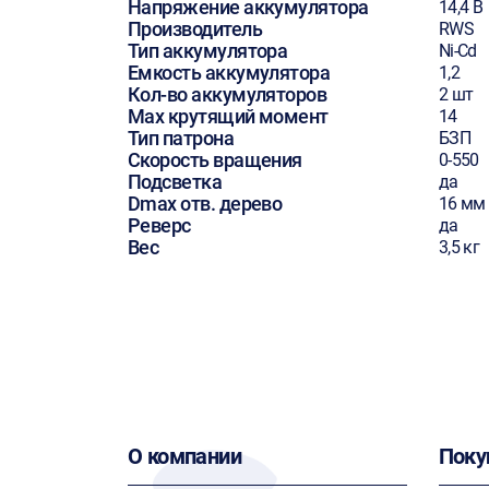
Напряжение аккумулятора
14,4 В
Производитель
RWS
Тип аккумулятора
Ni-Cd
Емкость аккумулятора
1,2
Кол-во аккумуляторов
2 шт
Max крутящий момент
14
Тип патрона
БЗП
Скорость вращения
0-550
Подсветка
да
Dmax отв. дерево
16 мм
Реверс
да
Вес
3,5 кг
О компании
Поку