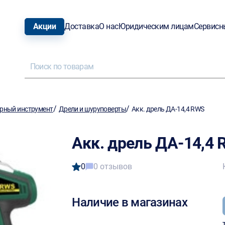
Акции
Доставка
О нас
Юридическим лицам
Сервисн
/
/
рный инструмент
Дрели и шуруповерты
Акк. дрель ДА-14,4 RWS
Акк. дрель ДА-14,4
0
0 отзывов
Наличие в магазинах