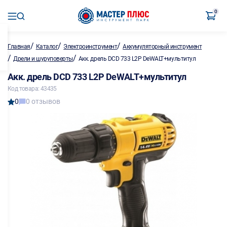
0
/
/
/
Главная
Каталог
Электроинструмент
Аккумуляторный инструмент
/
/
Дрели и шуруповерты
Акк. дрель DCD 733 L2Р DeWALT+мультитул
Акк. дрель DCD 733 L2Р DeWALT+мультитул
Код товара: 43435
0
0 отзывов