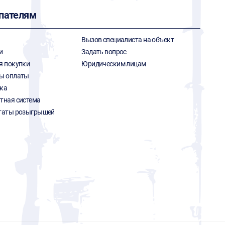
пателям
Вызов специалиста на объект
и
Задать вопрос
я покупки
Юридическим лицам
ы оплаты
ка
тная система
таты розыгрышей