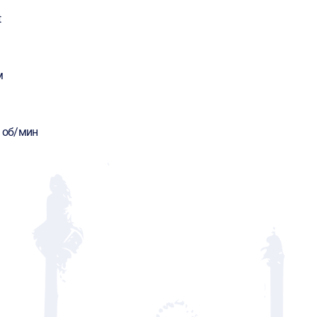
t
м
0 об/мин