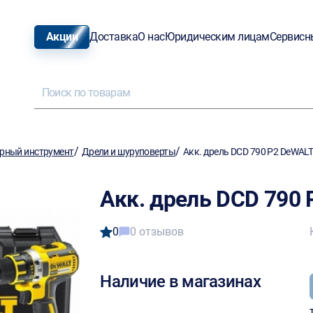
Акции
Доставка
О нас
Юридическим лицам
Сервисн
/
/
рный инструмент
Дрели и шуруповерты
Акк. дрель DCD 790 P2 DeWAL
Акк. дрель DCD 790
0
0 отзывов
Наличие в магазинах