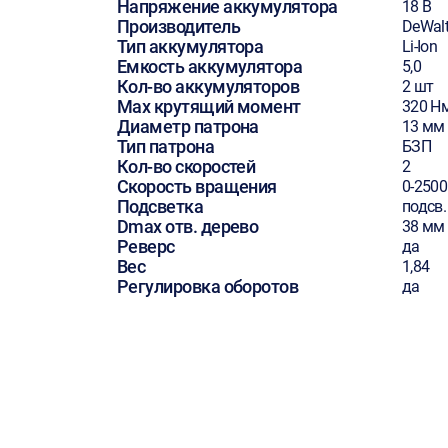
Напряжение аккумулятора
18 В
Производитель
DeWal
Тип аккумулятора
Li-Ion
Емкость аккумулятора
5,0
Кол-во аккумуляторов
2 шт
Max крутящий момент
320 Н
Диаметр патрона
13 мм
Тип патрона
БЗП
Кол-во скоростей
2
Скорость вращения
0-250
Подсветка
подсв.
Dmax отв. дерево
38 мм
Реверс
да
Вес
1,84
Регулировка оборотов
да