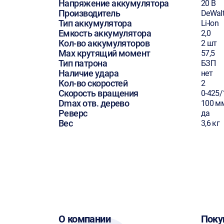
Напряжение аккумулятора
20 В
Производитель
DeWal
Тип аккумулятора
Li-Ion
Емкость аккумулятора
2,0
Кол-во аккумуляторов
2 шт
Max крутящий момент
57,5
Тип патрона
БЗП
Наличие удара
нет
Кол-во скоростей
2
Скорость вращения
0-425/
Dmax отв. дерево
100 м
Реверс
да
Вес
3,6 кг
О компании
Поку