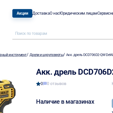
Акции
Доставка
О нас
Юридическим лицам
Сервисн
/
/
рный инструмент
Дрели и шуруповерты
Акк. дрель DCD706D2-QW DeWA
Акк. дрель DCD706D
0
0 отзывов
Наличие в магазинах