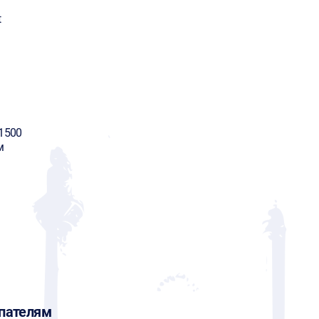
t
1500
м
пателям