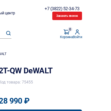
+7 (3822) 52-34-73
ый центр
Заказать звонок
0
Корзина
Войти
WALT
D2T-QW DeWALT
Код товара: 75455
28 990 ₽