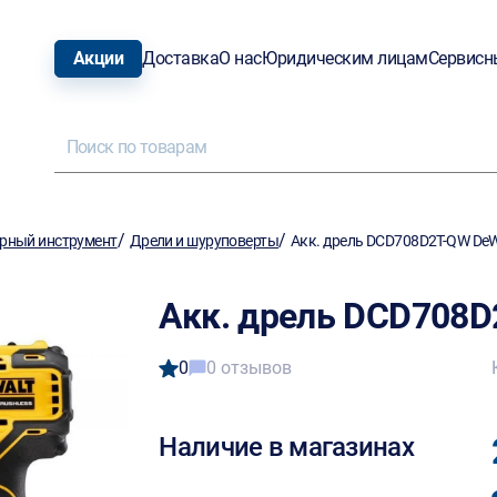
Акции
Доставка
О нас
Юридическим лицам
Сервисн
/
/
рный инструмент
Дрели и шуруповерты
Акк. дрель DCD708D2T-QW De
Акк. дрель DCD708
0
0 отзывов
Наличие в магазинах