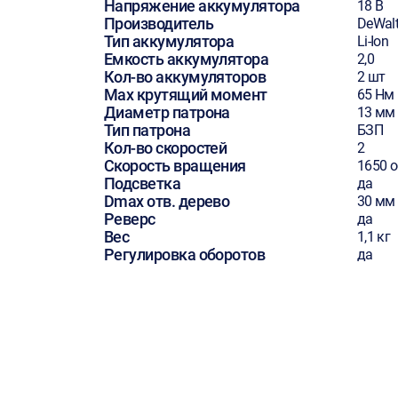
Напряжение аккумулятора
18 В
Производитель
DeWal
Тип аккумулятора
Li-Ion
Емкость аккумулятора
2,0
Кол-во аккумуляторов
2 шт
Max крутящий момент
65 Нм
Диаметр патрона
13 мм
Тип патрона
БЗП
Кол-во скоростей
2
Скорость вращения
1650 
Подсветка
да
Dmax отв. дерево
30 мм
Реверс
да
Вес
1,1 кг
Регулировка оборотов
да