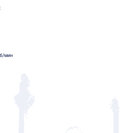
t
об/мин