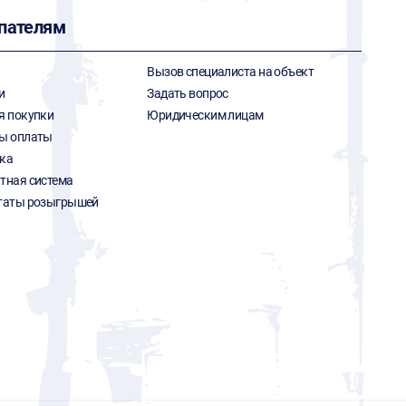
пателям
Вызов специалиста на объект
и
Задать вопрос
я покупки
Юридическим лицам
ы оплаты
ка
тная система
таты розыгрышей