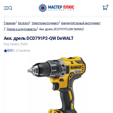
0
/
/
/
Главная
Каталог
Электроинструмент
Аккумуляторный инструмент
/
/
Дрели и шуруповерты
Акк. дрель DCD791P2-QW DeWALT
Акк. дрель DCD791P2-QW DeWALT
Код товара: 55841
0
0 отзывов