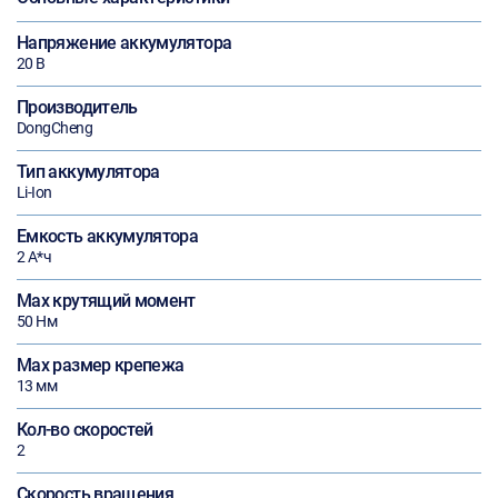
Напряжение аккумулятора
20 В
Производитель
DongCheng
Тип аккумулятора
Li-Ion
Емкость аккумулятора
2 А*ч
Max крутящий момент
50 Нм
Max размер крепежа
13 мм
Кол-во скоростей
2
Скорость вращения