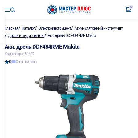
0
/
/
/
Главная
Каталог
Электроинструмент
Аккумуляторный инструмент
/
/
Дрели и шуруповерты
Акк. дрель DDF484RME Makita
Акк. дрель DDF484RME Makita
Код товара: 59607
0
0 отзывов