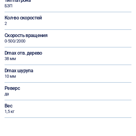
Тип патрона
БЗП
Кол-во скоростей
2
Скорость вращения
0-500/2000
Dmax отв. дерево
38 мм
Dmax шурупа
10 мм
Реверс
да
Вес
1,5 кг