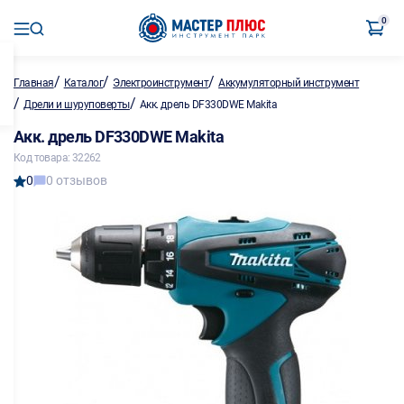
0
/
/
/
Главная
Каталог
Электроинструмент
Аккумуляторный инструмент
/
/
Дрели и шуруповерты
Акк. дрель DF330DWE Makita
Акк. дрель DF330DWE Makita
Код товара: 32262
0
0 отзывов