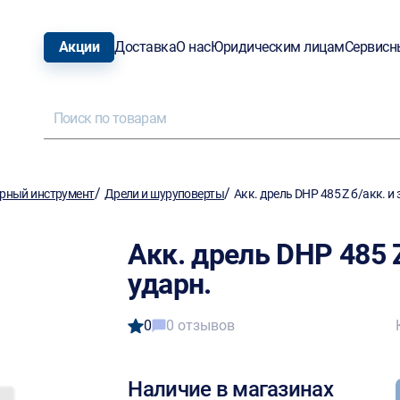
Акции
Доставка
О нас
Юридическим лицам
Сервисн
/
/
рный инструмент
Дрели и шуруповерты
Акк. дрель DHP 485 Z б/акк. и 
Акк. дрель DHP 485 Z
ударн.
0
0 отзывов
Наличие в магазинах