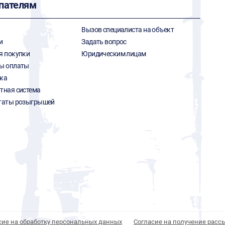
пателям
Вызов специалиста на объект
и
Задать вопрос
я покупки
Юридическим лицам
ы оплаты
ка
тная система
таты розыгрышей
сие на обработку персональных данных
Согласие на получение расс