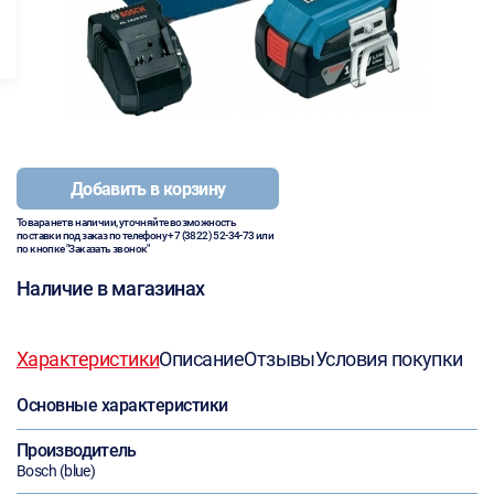
Добавить в корзину
Товара нет в наличии, уточняйте возможность
поставки под заказ по телефону
+7 (3822) 52-34-73
или
по кнопке "Заказать звонок"
Наличие в магазинах
Характеристики
Описание
Отзывы
Условия покупки
Основные характеристики
Производитель
Bosch (blue)