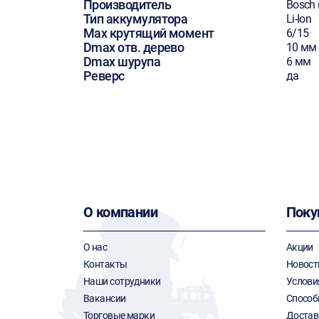
Производитель
Bosch 
Тип аккумулятора
Li-Ion
Max крутящий момент
6/15
Dmax отв. дерево
10 мм
Dmax шурупа
6 мм
Реверс
да
О компании
Поку
О нас
Акции
Контакты
Новост
Наши сотрудники
Услови
Вакансии
Способ
Торговые марки
Достав