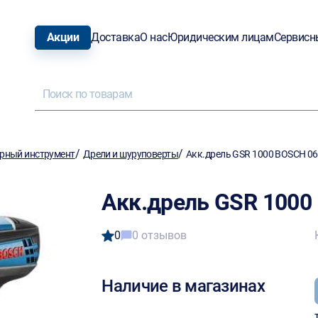
Акции
Доставка
О нас
Юридическим лицам
Сервисн
/
/
рный инструмент
Дрели и шуруповерты
Акк.дрель GSR 1000 BOSCH 0
Акк.дрель GSR 1000
0
0 отзывов
Наличие в магазинах