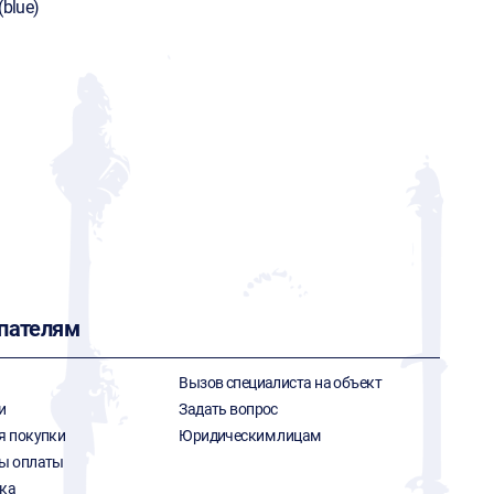
(blue)
пателям
Вызов специалиста на объект
и
Задать вопрос
я покупки
Юридическим лицам
ы оплаты
ка