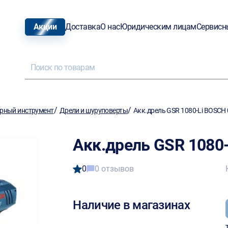
Акции
Доставка
О нас
Юридическим лицам
Сервисн
/
/
рный инструмент
Дрели и шуруповерты
Акк.дрель GSR 1080-Li BOSCH
Акк.дрель GSR 1080
0
0 отзывов
Наличие в магазинах