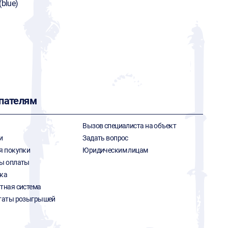
(blue)
пателям
Вызов специалиста на объект
и
Задать вопрос
я покупки
Юридическим лицам
ы оплаты
ка
тная система
таты розыгрышей