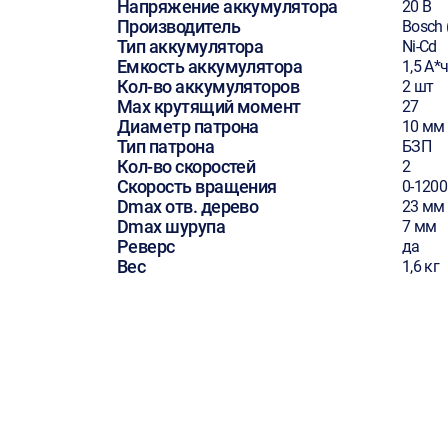
Напряжение аккумулятора
20 В
Производитель
Bosch 
Тип аккумулятора
Ni-Cd
Емкость аккумулятора
1,5 А*
Кол-во аккумуляторов
2 шт
Max крутящий момент
27
Диаметр патрона
10 мм
Тип патрона
БЗП
Кол-во скоростей
2
Скорость вращения
0-120
Dmax отв. дерево
23 мм
Dmax шурупа
7 мм
Реверс
да
Вес
1,6 кг