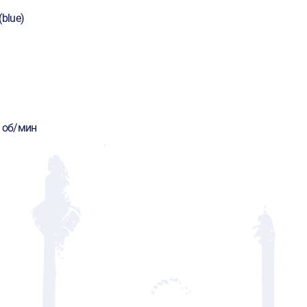
(blue)
ч
0 об/мин