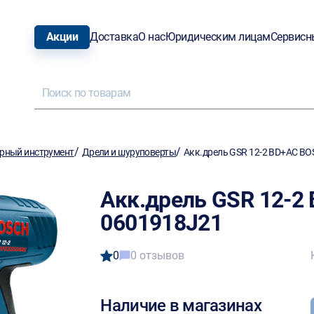
Акции
Доставка
О нас
Юридическим лицам
Сервисн
/
/
рный инструмент
Дрели и шуруповерты
Акк.дрель GSR 12-2 BD+AC B
Акк.дрель GSR 12-2
0601918J21
0
0 отзывов
Наличие в магазинах