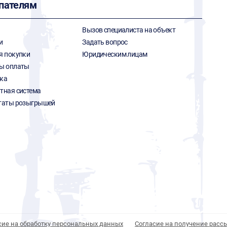
пателям
Вызов специалиста на объект
и
Задать вопрос
я покупки
Юридическим лицам
ы оплаты
ка
тная система
таты розыгрышей
сие на обработку персональных данных
Согласие на получение расс