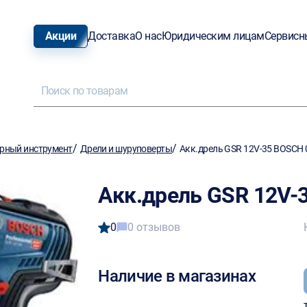
Акции
Доставка
О нас
Юридическим лицам
Сервисн
/
/
рный инструмент
Дрели и шуруповерты
Акк.дрель GSR 12V-35 BOSCH
Акк.дрель GSR 12V-
0
0 отзывов
Наличие в магазинах