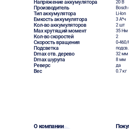
Напряжение аккумулятора
20 В
Производитель
Bosch 
Тип аккумулятора
Li-Ion
Емкость аккумулятора
3 А*ч
Кол-во аккумуляторов
2 шт
Max крутящий момент
35 Нм
Кол-во скоростей
2
Скорость вращения
0-460/
Подсветка
подсв.
Dmax отв. дерево
32 мм
Dmax шурупа
8 мм
Реверс
да
Вес
0.7 кг
О компании
Поку