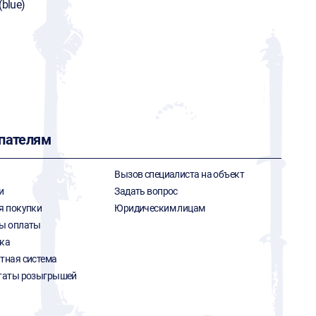
(blue)
пателям
Вызов специалиста на объект
и
Задать вопрос
я покупки
Юридическим лицам
ы оплаты
ка
тная система
таты розыгрышей