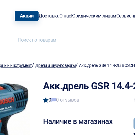
Акции
Доставка
О нас
Юридическим лицам
Сервисн
/
/
рный инструмент
Дрели и шуруповерты
Акк.дрель GSR 14.4-2Li BOSC
Акк.дрель GSR 14.4
0
0 отзывов
Наличие в магазинах