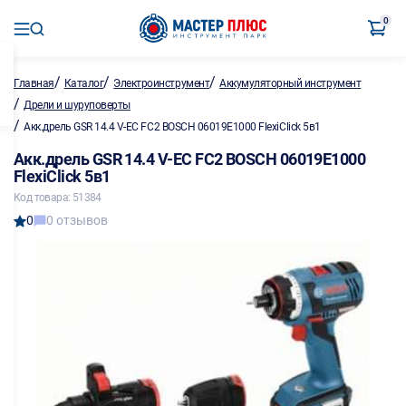
0
/
/
/
Главная
Каталог
Электроинструмент
Аккумуляторный инструмент
/
Дрели и шуруповерты
/
Акк.дрель GSR 14.4 V-EC FC2 BOSCH 06019E1000 FlexiClick 5в1
Акк.дрель GSR 14.4 V-EC FC2 BOSCH 06019E1000
FlexiClick 5в1
Код товара: 51384
0
0 отзывов