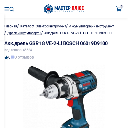
0
/
/
/
Главная
Каталог
Электроинструмент
Аккумуляторный инструмент
/
/
Дрели и шуруповерты
Акк.дрель GSR 18 VE-2-Li BOSCH 06019D9100
Акк.дрель GSR 18 VE-2-Li BOSCH 06019D9100
Код товара: 45524
0
0 отзывов