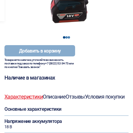
1
2
3
Добавить в корзину
Товара нет в наличии, уточняйте возможность
поставки под заказ по телефону
+7 (3822) 52-34-73
или
по кнопке "Заказать звонок"
Наличие в магазинах
Характеристики
Описание
Отзывы
Условия покупки
Основные характеристики
Напряжение аккумулятора
18 В