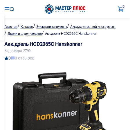
0
/
/
/
Главная
Каталог
Электроинструмент
Аккумуляторный инструмент
/
/
Дрели и шуруповерты
Акк.дрель HCD2065C Hanskonner
Акк.дрель HCD2065C Hanskonner
Код товара: 2799
0
0 отзывов