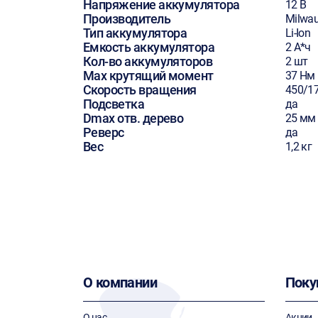
Напряжение аккумулятора
12 В
Производитель
Milwa
Тип аккумулятора
Li-Ion
Емкость аккумулятора
2 А*ч
Кол-во аккумуляторов
2 шт
Max крутящий момент
37 Нм
Скорость вращения
450/1
Подсветка
да
Dmax отв. дерево
25 мм
Реверс
да
Вес
1,2 кг
О компании
Поку
О нас
Акции