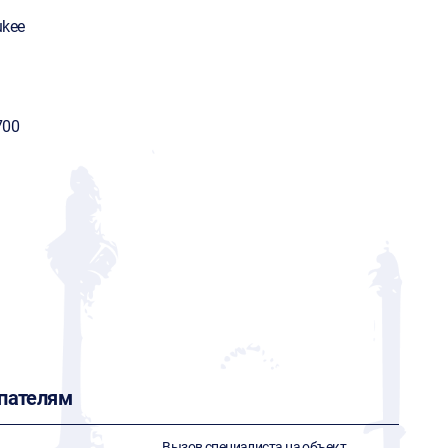
ukee
700
пателям
Вызов специалиста на объект