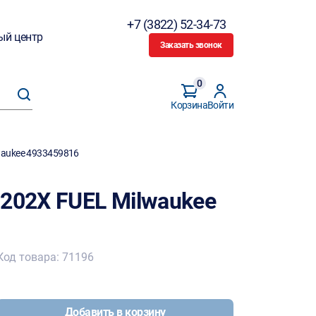
+7 (3822) 52-34-73
ый центр
Заказать звонок
0
Корзина
Войти
waukee 4933459816
-202X FUEL Milwaukee
Код товара: 71196
Добавить в корзину