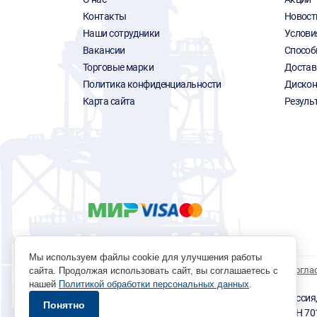
Контакты
Новост
Наши сотрудники
Услови
Вакансии
Способ
Торговые марки
Достав
Политика конфиденциальности
Дискон
Карта сайта
Резуль
Мы используем файлы cookie для улучшения работы
Политика обработки персональных данных
Согла
сайта. Продолжая использовать сайт, вы соглашаетесь с
нашей
Политикой обработки персональных данных
.
© 1996 - 2026 инструмент парк «Мастер Плюс» Россия, г.
Понятно
okp@masterplus.tomsk.ru ИП Брусницын Д.Н. ИНН 7