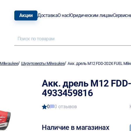
Акции
Доставка
О нас
Юридическим лицам
Сервисн
/
/
Milwaukee
Шуруповерты Milwaukee
Акк. дрель M12 FDD-202X FUEL Mil
Акк. дрель M12 FDD
4933459816
0
0 отзывов
Наличие в магазинах