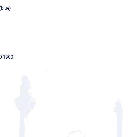
(blue)
ч
0-1300