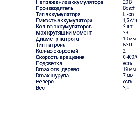
Напряжение аккумулятора
20 В
Производитель
Bosch 
Тип аккумулятора
Li-Ion
Емкость аккумулятора
1,5 А*
Кол-во аккумуляторов
2 шт
Max крутящий момент
28
Диаметр патрона
10 мм
Тип патрона
БЗП
Кол-во скоростей
2
Скорость вращения
0-400/
Подсветка
есть
Dmax отв. дерево
19 мм
Dmax шурупа
7 мм
Реверс
есть
Вес
2,4