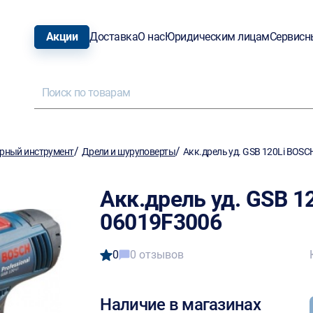
Акции
Доставка
О нас
Юридическим лицам
Сервисн
/
/
рный инструмент
Дрели и шуруповерты
Акк.дрель уд. GSB 120Li BOS
Акк.дрель уд. GSB 1
06019F3006
0
0 отзывов
Наличие в магазинах