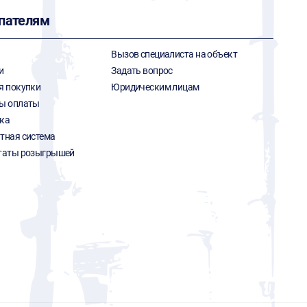
пателям
Вызов специалиста на объект
и
Задать вопрос
я покупки
Юридическим лицам
ы оплаты
ка
тная система
таты розыгрышей