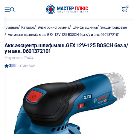
0
/
/
/
/
Главная
Каталог
Электроинструмент
Шлифмашинки
Эксцентриковые
/
Акк.эксцентр.шлиф.маш.GEX 12V-125 BOSCH без з/у и акк. 0601372101
Акк.эксцентр.шлиф.маш.GEX 12V-125 BOSCH без з/
у и акк. 0601372101
Код товара: 78424
0
0 отзывов