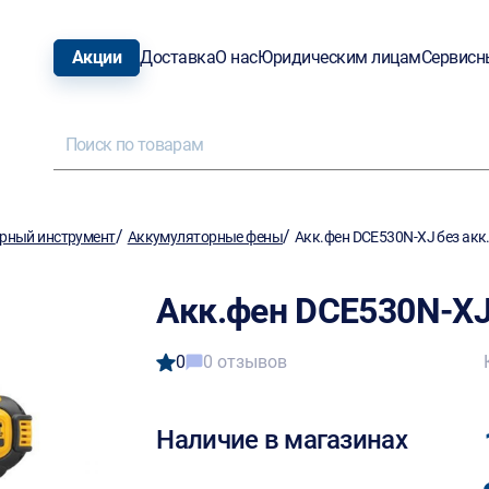
Акции
Доставка
О нас
Юридическим лицам
Сервисн
/
/
рный инструмент
Аккумуляторные фены
Акк.фен DCE530N-XJ без акк. 
Акк.фен DCE530N-XJ 
0
0 отзывов
Наличие в магазинах