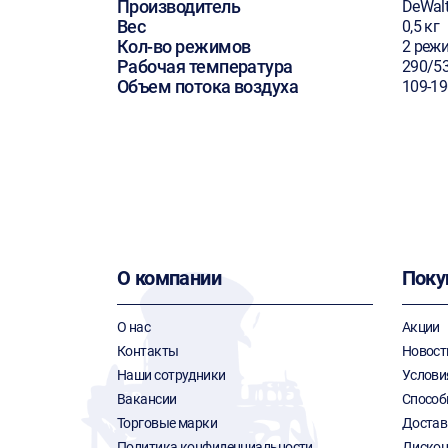
Производитель
DeWal
Вес
0,5 кг
Кол-во режимов
2 реж
Рабочая температура
290/5
Объем потока воздуха
109-1
О компании
Поку
О нас
Акции
Контакты
Новост
Наши сотрудники
Услови
Вакансии
Способ
Торговые марки
Достав
Политика конфиденциальности
Дискон