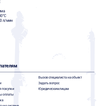
t
има
30°C
90 л/мин
пателям
Вызов специалиста на объект
и
Задать вопрос
я покупки
Юридическим лицам
ы оплаты
ка
тная система