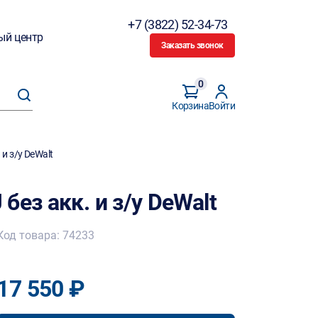
+7 (3822) 52-34-73
ый центр
Заказать звонок
0
Корзина
Войти
и з/у DeWalt
без акк. и з/у DeWalt
Код товара: 74233
17 550 ₽