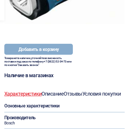
Добавить в корзину
Товара нет в наличии, уточняйте возможность
поставки под заказ по телефону
+7 (3822) 52-34-73
или
по кнопке "Заказать звонок"
Наличие в магазинах
Характеристики
Описание
Отзывы
Условия покупки
Основные характеристики
Производитель
Bosch