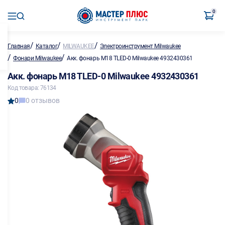
0
/
/
/
Главная
Каталог
MILWAUKEE
Электроинструмент Milwaukee
/
/
Фонари Milwaukee
Акк. фонарь M18 TLED-0 Milwaukee 4932430361
Акк. фонарь M18 TLED-0 Milwaukee 4932430361
Код товара: 76134
0
0 отзывов