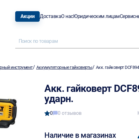
Акции
Доставка
О нас
Юридическим лицам
Сервисн
/
/
рный инструмент
Аккумуляторные гайковерты
Акк. гайковерт DCF89
Акк. гайковерт DCF
ударн.
0
0 отзывов
Наличие в магазинах