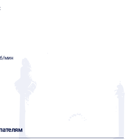
t
об/мин
пателям