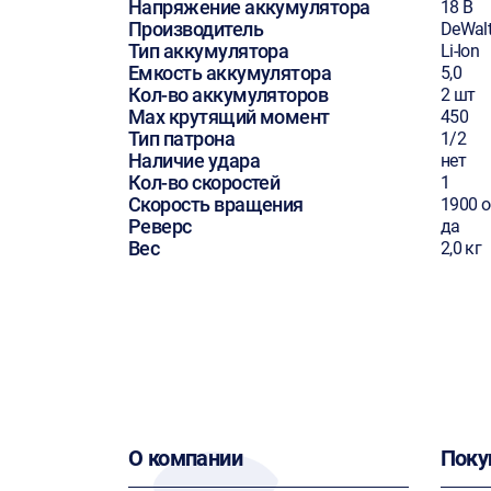
Напряжение аккумулятора
18 В
Производитель
DeWal
Тип аккумулятора
Li-Ion
Емкость аккумулятора
5,0
Кол-во аккумуляторов
2 шт
Max крутящий момент
450
Тип патрона
1/2
Наличие удара
нет
Кол-во скоростей
1
Скорость вращения
1900 
Реверс
да
Вес
2,0 кг
О компании
Поку