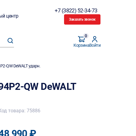
+7 (3822) 52-34-73
ый центр
Заказать звонок
0
Корзина
Войти
4P2-QW DeWALT ударн.
894P2-QW DeWALT
Код товара: 75886
48 990 ₽