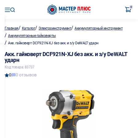
0
/
/
/
Главная
Каталог
Электроинструмент
Аккумуляторный инструмент
/
Аккумуляторные гайковерты
/
Акк. гайковерт DCF921N-XJ без акк. и з/у DeWALT ударн
Акк. гайковерт DCF921N-XJ без акк. и з/у DeWALT
ударн
Код товара: 83737
0
0 отзывов